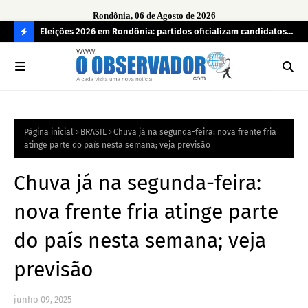
Rondônia, 06 de Agosto de 2026
grama
Eleições 2026 em Rondônia: partidos oficializam candidatos a
Car
deputado estadual, partidos não conseguem formar chapas
apr
C
completas
O
N
FI
Página inicial
BRASIL
Chuva já na segunda-feira: nova frente fria
R
atinge parte do país nesta semana; veja previsão
A
Chuva já na segunda-feira:
nova frente fria atinge parte
do país nesta semana; veja
previsão
junho 09, 2025