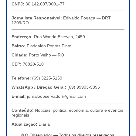
CNPJ:
30.142.607/0001-77
Jornalista Responsável:
Edivaldo Fogaça — DRT
1209/RO
Endereço:
Rua Wanda Esteves, 2459
Bairro:
Flodoaldo Pontes Pinto
Cidade:
Porto Velho — RO
CEP:
76820-510
Telefone:
(69) 3225-5159
WhatsApp / Direção Geral:
(69) 99903-5895
E-mail:
jornaloobservador@gmail.com
Conteúdo:
Notícias, política, economia, cultura e eventos
regionais
Atualização:
Diária
© O Observador — Todos os direitos reservados.