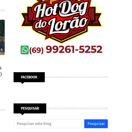
s
)
FACEBOOK
PESQUISAR