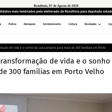
Rondônia, 07 de Agosto de 2026
andidatos mais lembrados pelo eleitorado de Rondônia para deputado estad
a
Polícia
Destaques
Entretenimento
Cultura
Novidades
Es
mação de vida e o sonho da casa própria para mais de 300 famílias em Porto
 transformação de vida e o sonho
de 300 famílias em Porto Velho