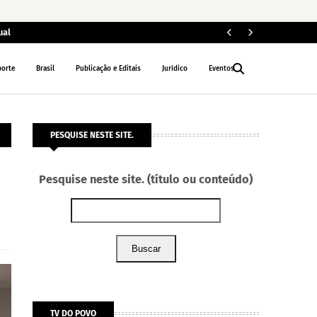
ual
ELEIÇÕES 2026
porte
Brasil
Publicação e Editais
Jurídico
Eventos
PESQUISE NESTE SITE.
Pesquise neste site. (título ou conteúdo)
Buscar
TV DO POVO