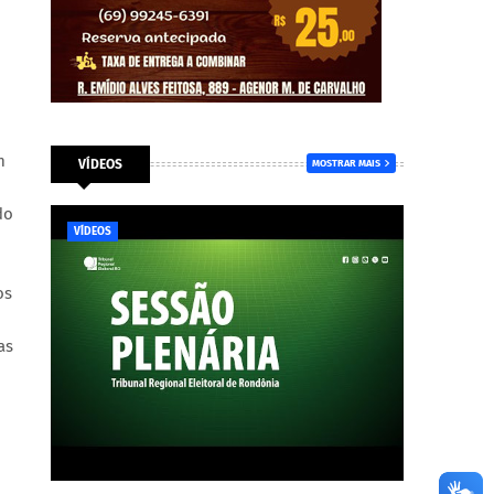
m
VÍDEOS
MOSTRAR MAIS
do
VÍDEOS
os
as