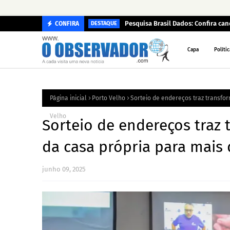
Pesquisa Brasil Dados: Confira c
CONFIRA
DESTAQUE
Capa
Polític
Página inicial
Porto Velho
Sorteio de endereços traz transfor
Velho
Sorteio de endereços traz
da casa própria para mais 
junho 09, 2025