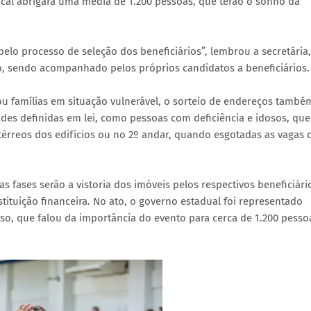
 local abrigará uma média de 1.200 pessoas, que terão o sonho da
pelo processo de seleção dos beneficiários”, lembrou a secretária,
o, sendo acompanhado pelos próprios candidatos a beneficiários.
ou famílias em situação vulnerável, o sorteio de endereços també
ades definidas em lei, como pessoas com deficiência e idosos, que
érreos dos edifícios ou no 2º andar, quando esgotadas as vagas 
fases serão a vistoria dos imóveis pelos respectivos beneficiári
tituição financeira. No ato, o governo estadual foi representado
nso, que falou da importância do evento para cerca de 1.200 pesso