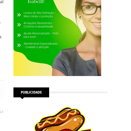
al
e
a
PUBLICIDADE
S