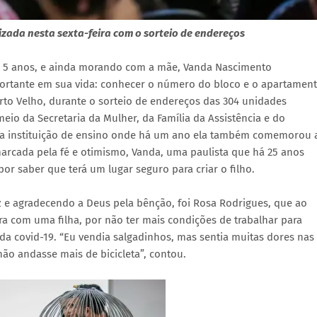
izada nesta sexta-feira com o sorteio de endereços
 5 anos, e ainda morando com a mãe, Vanda Nascimento
portante em sua vida: conhecer o número do bloco e o apartamen
rto Velho, durante o sorteio de endereços das 304 unidades
eio da Secretaria da Mulher, da Família da Assistência e do
ma instituição de ensino onde há um ano ela também comemorou 
arcada pela fé e otimismo, Vanda, uma paulista que há 25 anos
or saber que terá um lugar seguro para criar o filho.
iz e agradecendo a Deus pela bênção, foi Rosa Rodrigues, que ao
a com uma filha, por não ter mais condições de trabalhar para
 da covid-19. “Eu vendia salgadinhos, mas sentia muitas dores nas
o andasse mais de bicicleta”, contou.