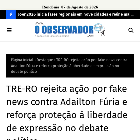
Rondônia, 07 de Agosto de 2026
cúrio
Joer 2026 inicia fases regionais em nove cidades e reúne mais
PRF
de 7,3 mil participantes
em 
C
O
N
FI
Página inicial
Destaque
TRE-RO rejeita ação por fake news contra
R
Adailton Fúria e reforça proteção à liberdade de expressão no
A
debate político
TRE-RO rejeita ação por fake
news contra Adailton Fúria e
reforça proteção à liberdade
de expressão no debate