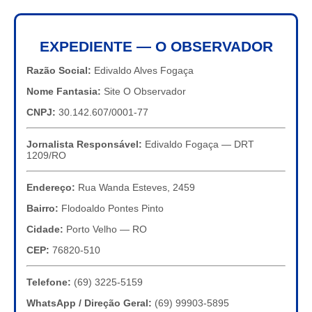
EXPEDIENTE — O OBSERVADOR
Razão Social:
Edivaldo Alves Fogaça
Nome Fantasia:
Site O Observador
CNPJ:
30.142.607/0001-77
Jornalista Responsável:
Edivaldo Fogaça — DRT
1209/RO
Endereço:
Rua Wanda Esteves, 2459
Bairro:
Flodoaldo Pontes Pinto
Cidade:
Porto Velho — RO
CEP:
76820-510
Telefone:
(69) 3225-5159
WhatsApp / Direção Geral:
(69) 99903-5895