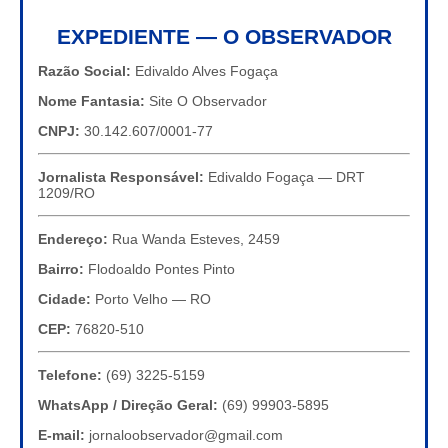
EXPEDIENTE — O OBSERVADOR
Razão Social:
Edivaldo Alves Fogaça
Nome Fantasia:
Site O Observador
CNPJ:
30.142.607/0001-77
Jornalista Responsável:
Edivaldo Fogaça — DRT
1209/RO
Endereço:
Rua Wanda Esteves, 2459
Bairro:
Flodoaldo Pontes Pinto
Cidade:
Porto Velho — RO
CEP:
76820-510
Telefone:
(69) 3225-5159
WhatsApp / Direção Geral:
(69) 99903-5895
E-mail:
jornaloobservador@gmail.com