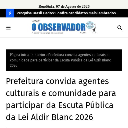
Rondônia, 07 de Agosto de 2026
ontrato
Pesquisa Brasil Dados: Confira candidatos mais lembrados
Opi
car
pelo eleitorado de Rondônia para deputado estadual
tem
C
bra
O
N
FI
Página inicial
Interior
Prefeitura convida agentes culturais e
R
comunidade para participar da Escuta Pública da Lei Aldir Blanc
A
2026
Prefeitura convida agentes
culturais e comunidade para
participar da Escuta Pública
da Lei Aldir Blanc 2026