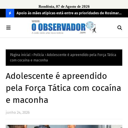
Rondônia, 07 de Agosto de 2026
eensão e
Apoio às mães atípicas está entre as prioridades de Rosimari
Ide
Pereira
tod
C
O
N
FI
Página inicial
Polícia
Adolescente é apreendido pela Força Tática
R
com cocaína e maconha
A
Adolescente é apreendido
pela Força Tática com cocaína
e maconha
junho 24, 2026