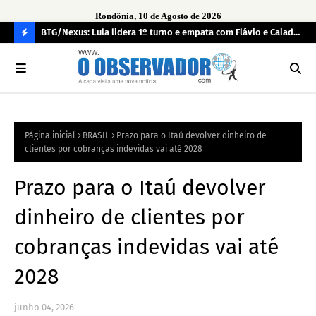
Rondônia, 10 de Agosto de 2026
BTG/Nexus: Lula lidera 1º turno e empata com Flávio e Caiado
Inc
no 2º
fun
C
O
N
FI
Página inicial
BRASIL
Prazo para o Itaú devolver dinheiro de
R
clientes por cobranças indevidas vai até 2028
A
Prazo para o Itaú devolver
dinheiro de clientes por
cobranças indevidas vai até
2028
junho 04, 2026