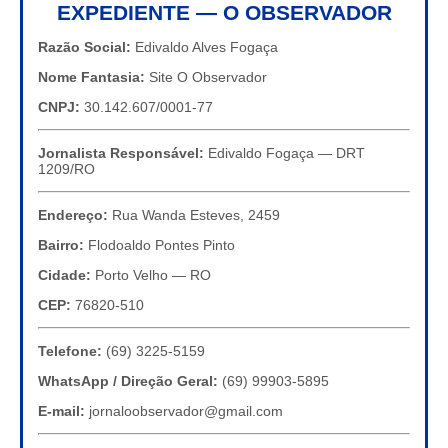
EXPEDIENTE — O OBSERVADOR
Razão Social:
Edivaldo Alves Fogaça
Nome Fantasia:
Site O Observador
CNPJ:
30.142.607/0001-77
Jornalista Responsável:
Edivaldo Fogaça — DRT
1209/RO
Endereço:
Rua Wanda Esteves, 2459
Bairro:
Flodoaldo Pontes Pinto
Cidade:
Porto Velho — RO
CEP:
76820-510
Telefone:
(69) 3225-5159
WhatsApp / Direção Geral:
(69) 99903-5895
E-mail:
jornaloobservador@gmail.com