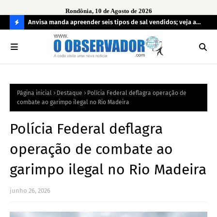
Rondônia, 10 de Agosto de 2026
al; Érika
Anvisa manda apreender seis tipos de sal vendidos; veja a
Mal
lista
pe
C
O
N
FI
Página inicial
Destaque
Polícia Federal deflagra operação de
R
combate ao garimpo ilegal no Rio Madeira
A
Polícia Federal deflagra
operação de combate ao
garimpo ilegal no Rio Madeira
junho 26, 2026