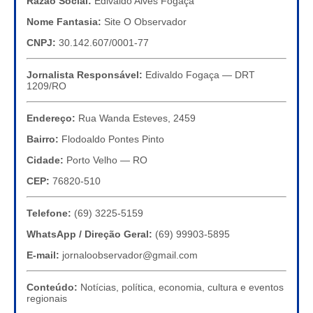
Razão Social:
Edivaldo Alves Fogaça
Nome Fantasia:
Site O Observador
CNPJ:
30.142.607/0001-77
Jornalista Responsável:
Edivaldo Fogaça — DRT
1209/RO
Endereço:
Rua Wanda Esteves, 2459
Bairro:
Flodoaldo Pontes Pinto
Cidade:
Porto Velho — RO
CEP:
76820-510
Telefone:
(69) 3225-5159
WhatsApp / Direção Geral:
(69) 99903-5895
E-mail:
jornaloobservador@gmail.com
Conteúdo:
Notícias, política, economia, cultura e eventos
regionais