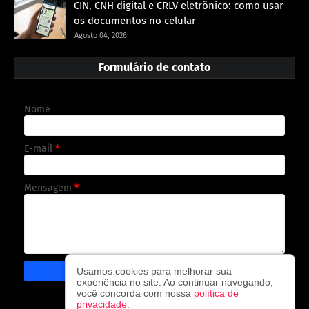
CIN, CNH digital e CRLV eletrônico: como usar
os documentos no celular
Agosto 04, 2026
Formulário de contato
Nome
E-mail
*
Mensagem
*
Usamos cookies para melhorar sua
experiência no site. Ao continuar navegando,
você concorda com nossa
política de
privacidade
.