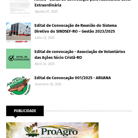
Extraordinária
Agosto 01, 2025
Edital de Convocação de Reunião do Sistema
Diretivo do SINDSEF-RO – Gestão 2023/2025
Julho 22, 2025
Edital de convocação - Associação de Voluntários
das Ações Sócio Cristã-RO
Abril 24, 2025
Edital de Convocação 001/2025 - ARUANA
Fevereiro 18, 2025
PUBLICIDADE