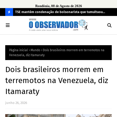
Rondônia, 08 de Agosto de 2026
TSE mantém condenação de bolsonarista que tumultuou
Fim
a
seção eleitoral em 2022
can
C
O
N
FI
Página inicial
Mundo
Dois brasileiros morrem em terremotos na
R
Venezuela, diz Itamaraty
A
Dois brasileiros morrem em
terremotos na Venezuela, diz
Itamaraty
junho 26, 2026