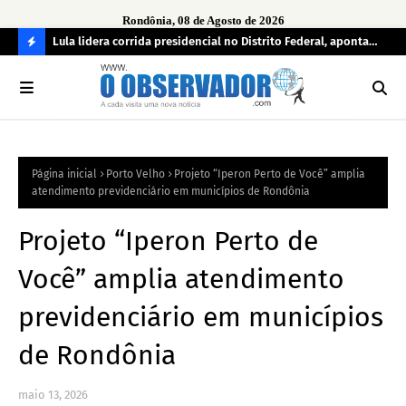
Rondônia, 08 de Agosto de 2026
tuou
Lula lidera corrida presidencial no Distrito Federal, aponta
Lei
pesquisa; Flávio Bolsonaro aparece em segundo
Kok
C
O
N
FI
Página inicial
Porto Velho
Projeto “Iperon Perto de Você” amplia
R
atendimento previdenciário em municípios de Rondônia
A
Projeto “Iperon Perto de
Você” amplia atendimento
previdenciário em municípios
de Rondônia
maio 13, 2026