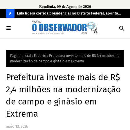
Rondônia, 09 de Agosto de 2026
tuou
Lula lidera corrida presidencial no Distrito Federal, aponta
Lei
pesquisa; Flávio Bolsonaro aparece em segundo
Kok
C
O
N
FI
Página inicial
Esporte
Prefeitura investe mais de R$ 2,4 milhões na
R
modernização de campo e ginásio em Extrema
A
Prefeitura investe mais de R$
2,4 milhões na modernização
de campo e ginásio em
Extrema
maio 13, 2026