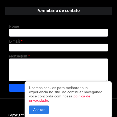
Formulário de contato
Nome
E-mail
*
Mensagem
*
Usamos cookies para melhorar sua
experiência no site. Ao continuar navegando,
você concorda com nossa
política de
privacidade
.
CAPA
CONTATO
POLÍTICA DE PRIVACIDADE
Aceitar
Copyright ©
2026
O observador - A cada visita uma nova notícia!