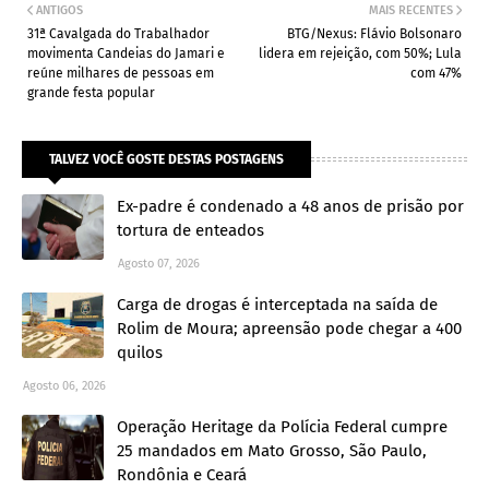
ANTIGOS
MAIS RECENTES
31ª Cavalgada do Trabalhador
BTG/Nexus: Flávio Bolsonaro
movimenta Candeias do Jamari e
lidera em rejeição, com 50%; Lula
reúne milhares de pessoas em
com 47%
grande festa popular
TALVEZ VOCÊ GOSTE DESTAS POSTAGENS
Ex-padre é condenado a 48 anos de prisão por
tortura de enteados
Agosto 07, 2026
Carga de drogas é interceptada na saída de
Rolim de Moura; apreensão pode chegar a 400
quilos
Agosto 06, 2026
Operação Heritage da Polícia Federal cumpre
25 mandados em Mato Grosso, São Paulo,
Rondônia e Ceará