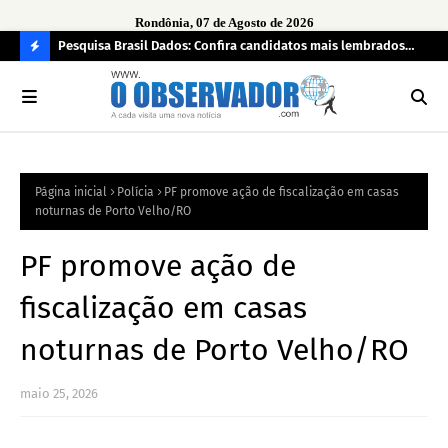
Rondônia, 07 de Agosto de 2026
ontrato
Pesquisa Brasil Dados: Confira candidatos mais lembrados
Opi
car
pelo eleitorado de Rondônia para deputado estadual
tem
C
bra
O
N
FI
Página inicial
Polícia
PF promove ação de fiscalização em casas
R
noturnas de Porto Velho/RO
A
PF promove ação de
fiscalização em casas
noturnas de Porto Velho/RO
maio 25, 2026