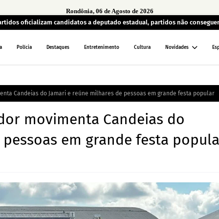
Rondônia, 06 de Agosto de 2026
artidos oficializam candidatos a deputado estadual, partidos não consegu
a
Polícia
Destaques
Entretenimento
Cultura
Novidades
Es
enta Candeias do Jamari e reúne milhares de pessoas em grande festa popular
ador movimenta Candeias do
e pessoas em grande festa popula