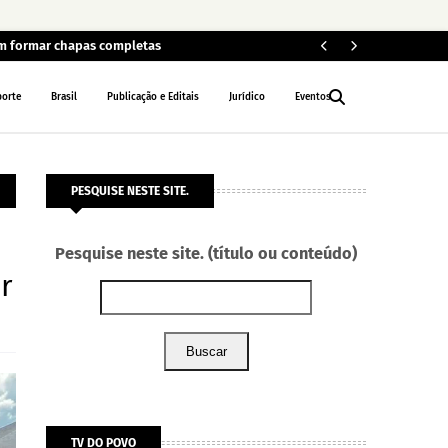
em formar chapas completas
Car
POLÍCIA
porte
Brasil
Publicação e Editais
Jurídico
Eventos
PESQUISE NESTE SITE.
Pesquise neste site. (título ou conteúdo)
r
Buscar
TV DO POVO