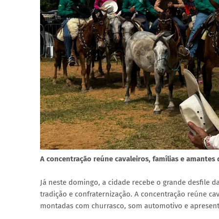
A concentração reúne cavaleiros, famílias e amantes 
Já neste domingo, a cidade recebe o grande desfile da
tradição e confraternização. A concentração reúne cav
montadas com churrasco, som automotivo e apresenta