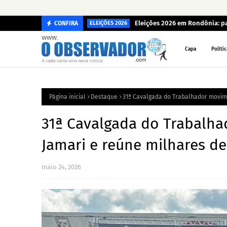
Eleições 2026 em Rondônia: p
CONFIRA
ELEIÇÕES 2026
Capa
Polític
Página inicial
Destaque
31ª Cavalgada do Trabalhador movim
31ª Cavalgada do Trabalh
Jamari e reúne milhares d
maio 24, 2026