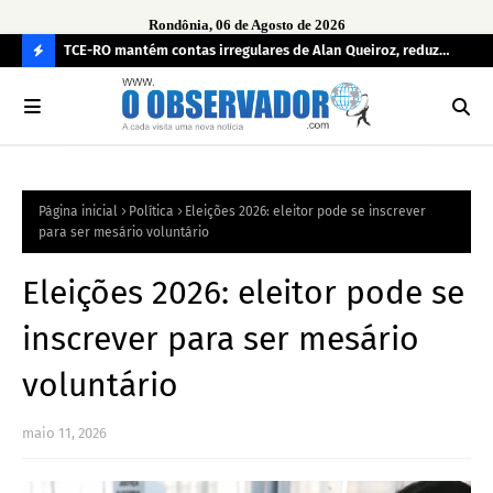
Rondônia, 06 de Agosto de 2026
e
TCE-RO mantém contas irregulares de Alan Queiroz, reduz
Fe
multa e caso pode gerar Inelegibilidade
Ron
C
O
N
FI
Página inicial
Política
Eleições 2026: eleitor pode se inscrever
R
para ser mesário voluntário
A
Eleições 2026: eleitor pode se
inscrever para ser mesário
voluntário
maio 11, 2026