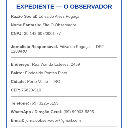
EXPEDIENTE — O OBSERVADOR
Razão Social:
Edivaldo Alves Fogaça
Nome Fantasia:
Site O Observador
CNPJ:
30.142.607/0001-77
Jornalista Responsável:
Edivaldo Fogaça — DRT
1209/RO
Endereço:
Rua Wanda Esteves, 2459
Bairro:
Flodoaldo Pontes Pinto
Cidade:
Porto Velho — RO
CEP:
76820-510
Telefone:
(69) 3225-5159
WhatsApp / Direção Geral:
(69) 99903-5895
E-mail:
jornaloobservador@gmail.com