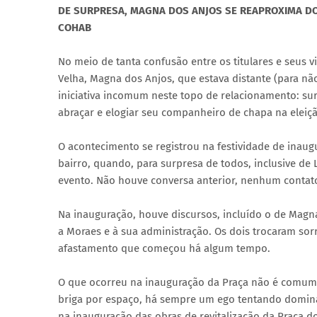
DE SURPRESA, MAGNA DOS ANJOS SE REAPROXIMA DO
COHAB
No meio de tanta confusão entre os titulares e seus v
Velha, Magna dos Anjos, que estava distante (para n
iniciativa incomum neste topo de relacionamento: su
abraçar e elogiar seu companheiro de chapa na eleiçã
O acontecimento se registrou na festividade de inau
bairro, quando, para surpresa de todos, inclusive de 
evento. Não houve conversa anterior, nenhum contato 
Na inauguração, houve discursos, incluído o de Magna
a Moraes e à sua administração. Os dois trocaram sor
afastamento que começou há algum tempo.
O que ocorreu na inauguração da Praça não é comum en
briga por espaço, há sempre um ego tentando dominar
na inauguração das obras de revitalização da Praça d