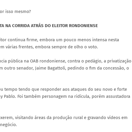
por isso mesmo?
ATA NA CORRIDA ATRÁS DO ELEITOR RONDONIENSE
leitor continua firme, embora um pouco menos intensa nesta
m várias frentes, embora sempre de olho o voto.
a pública na OAB rondoniense, contra o pedágio, a privatização
m outro senador, Jaime Bagattoli, pedindo o fim da concessão, o
seu tempo tendo que responder aos ataques do seu novo e forte
Tony Pablo. Foi também personagem na ridícula, porém assustadora
exerem, visitando áreas da produção rural e gravando vídeos em
onegócio.