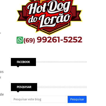
,
FACEBOOK
ios
e
PESQUISAR
 de
u