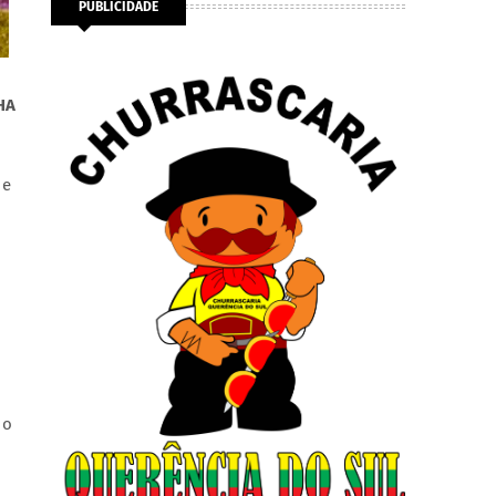
PUBLICIDADE
HA
 e
 o