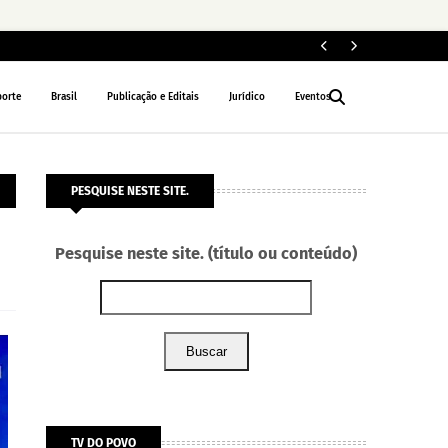
I
EDUCAÇÃO
porte
Brasil
Publicação e Editais
Jurídico
Eventos
PESQUISE NESTE SITE.
Pesquise neste site. (título ou conteúdo)
Buscar
TV DO POVO