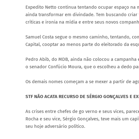
Expedito Netto continua tentando ocupar espaço na m
ainda transformar em divindade. Tem buscando criar 
críticas e ironia na mídia e entre seus novos companh
Samuel Costa segue o mesmo caminho, tentando, com a
Capital, cooptar ao menos parte do eleitorado da esq
Pedro Abib, do MDB, ainda não colocou a campanha e
o senador Confúcio Moura, que o escolheu a dedo par
Os demais nomes começam a se mexer a partir de ago
STF NÃO ACATA RECURSO DE SÉRGIO GONÇALVES E E
As crises entre chefes de go verno e seus vices, par
Rocha e seu vice, Sérgio Gonçalves, teve mais um cap
seu hoje adversário político.