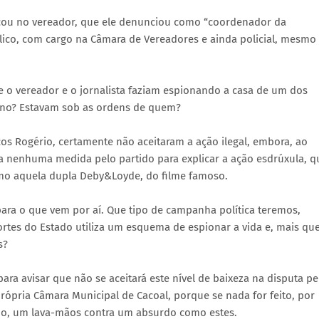
ficou no vereador, que ele denunciou como “coordenador da
co, com cargo na Câmara de Vereadores e ainda policial, mesmo
e o vereador e o jornalista faziam espionando a casa de um dos
rno? Estavam sob as ordens de quem?
os Rogério, certamente não aceitaram a ação ilegal, embora, ao
a nenhuma medida pelo partido para explicar a ação esdrúxula, q
como aquela dupla Deby&Loyde, do filme famoso.
 para o que vem por aí. Que tipo de campanha política teremos,
tes do Estado utiliza um esquema de espionar a vida e, mais qu
s?
ara avisar que não se aceitará este nível de baixeza na disputa pe
própria Câmara Municipal de Cacoal, porque se nada for feito, por
mo, um lava-mãos contra um absurdo como estes.