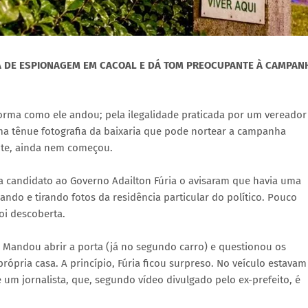
A DE ESPIONAGEM EM CACOAL E DÁ TOM PREOCUPANTE À CAMPAN
rma como ele andou; pela ilegalidade praticada por um vereador
uma tênue fotografia da baixaria que pode nortear a campanha
ente, ainda nem começou.
a candidato ao Governo Adailton Fúria o avisaram que havia uma
ndo e tirando fotos da residência particular do político. Pouco
foi descoberta.
la. Mandou abrir a porta (já no segundo carro) e questionou os
ópria casa. A princípio, Fúria ficou surpreso. No veículo estavam
 um jornalista, que, segundo vídeo divulgado pelo ex-prefeito, é