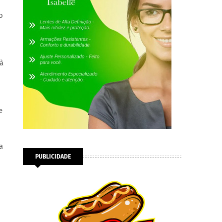
o
à
e
a
PUBLICIDADE