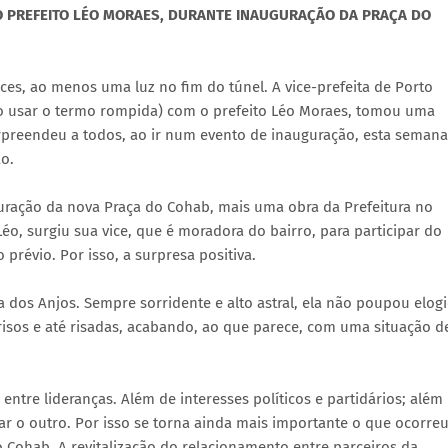
 PREFEITO LÉO MORAES, DURANTE INAUGURAÇÃO DA PRAÇA DO
ices, ao menos uma luz no fim do túnel. A vice-prefeita de Porto
ão usar o termo rompida) com o prefeito Léo Moraes, tomou uma
rpreendeu a todos, ao ir num evento de inauguração, esta semana
o.
guração da nova Praça do Cohab, mais uma obra da Prefeitura no
Léo, surgiu sua vice, que é moradora do bairro, para participar do
prévio. Por isso, a surpresa positiva.
 dos Anjos. Sempre sorridente e alto astral, ela não poupou elog
risos e até risadas, acabando, ao que parece, com uma situação d
tre lideranças. Além de interesses políticos e partidários; além
 o outro. Por isso se torna ainda mais importante o que ocorre
o Cohab. A revitalização do relacionamento entre parceiros da