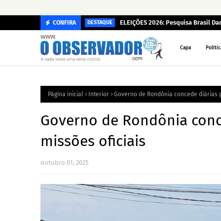
ELEIÇÕES 2026: Pesquisa Brasil D
CONFIRA
DESTAQUE
Capa
Polític
Página inicial
Interior
Governo de Rondônia concede diárias p
Governo de Rondônia conce
missões oficiais
outubro 01, 2025