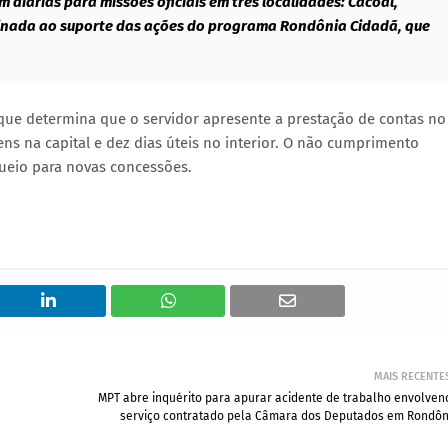
diárias para missões oficiais em três localidades: Cacoal,
estinada ao suporte das ações do programa Rondônia Cidadã, que
que determina que o servidor apresente a prestação de contas no
ens na capital e dez dias úteis no interior. O não cumprimento
queio para novas concessões.
MAIS RECENTE
MPT abre inquérito para apurar acidente de trabalho envolven
serviço contratado pela Câmara dos Deputados em Rondôn