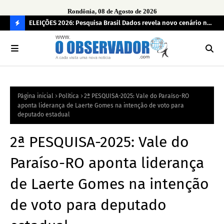
Rondônia, 08 de Agosto de 2026
eúne mais
ELEIÇÕES 2026: Pesquisa Brasil Dados revela novo cenário na
Sam
disputa pelo Governo de Rondônia
des
C
O
N
FI
Página inicial
Política
2ª PESQUISA-2025: Vale do Paraíso-RO
R
aponta liderança de Laerte Gomes na intenção de voto para
A
deputado estadual
2ª PESQUISA-2025: Vale do
Paraíso-RO aponta liderança
de Laerte Gomes na intenção
de voto para deputado