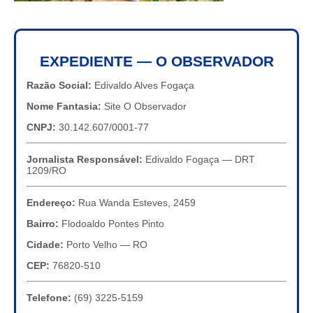
EXPEDIENTE — O OBSERVADOR
Razão Social:
Edivaldo Alves Fogaça
Nome Fantasia:
Site O Observador
CNPJ:
30.142.607/0001-77
Jornalista Responsável:
Edivaldo Fogaça — DRT
1209/RO
Endereço:
Rua Wanda Esteves, 2459
Bairro:
Flodoaldo Pontes Pinto
Cidade:
Porto Velho — RO
CEP:
76820-510
Telefone:
(69) 3225-5159