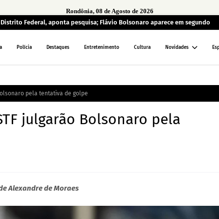
Rondônia, 08 de Agosto de 2026
o Distrito Federal, aponta pesquisa; Flávio Bolsonaro aparece em segundo
a
Polícia
Destaques
Entretenimento
Cultura
Novidades
Es
Bolsonaro pela tentativa de golpe
STF julgarão Bolsonaro pela
a de Alexandre de Moraes