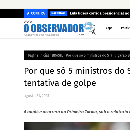
Lula lidera corrida presidencial n
CONFIRA
NACIONAL
Capa
Polític
Página inicial
BRASIL
Por que só 5 ministros do STF julgarão 
Por que só 5 ministros do 
tentativa de golpe
agosto 31, 2025
A análise ocorrerá na Primeira Turma, sob a relatori