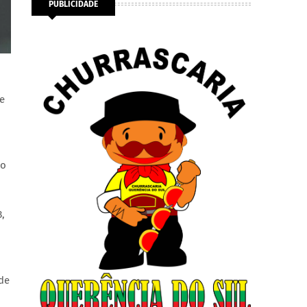
PUBLICIDADE
te
o
io
,
 de