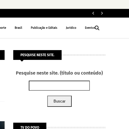
Le
NACIONAL
porte
Brasil
Publicação e Editais
Jurídico
Eventos
PESQUISE NESTE SITE.
Pesquise neste site. (título ou conteúdo)
Buscar
TV DO POVO