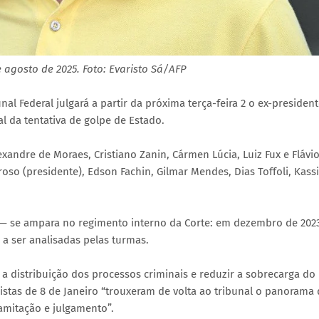
 agosto de 2025. Foto: Evaristo Sá/AFP
l Federal julgará a partir da próxima terça-feira 2 o ex-presiden
al da tentativa de golpe de Estado.
xandre de Moraes, Cristiano Zanin, Cármen Lúcia, Luiz Fux e Flávi
roso (presidente), Edson Fachin, Gilmar Mendes, Dias Toffoli, Kass
 — se ampara no regimento interno da Corte: em dezembro de 2023
 a ser analisadas pelas turmas.
 distribuição dos processos criminais e reduzir a sobrecarga do
istas de 8 de Janeiro “trouxeram de volta ao tribunal o panorama
ramitação e julgamento”.