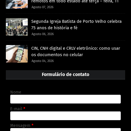
remotos em todo estado até terça – feira, 11
Agosto 07, 2026
Segunda Igreja Batista de Porto Velho celebra
75 anos de história e fé
Agosto 06, 2026
CIN, CNH digital e CRLV eletrônico: como usar
os documentos no celular
Agosto 04, 2026
Formulário de contato
Nome
E-mail
*
Mensagem
*