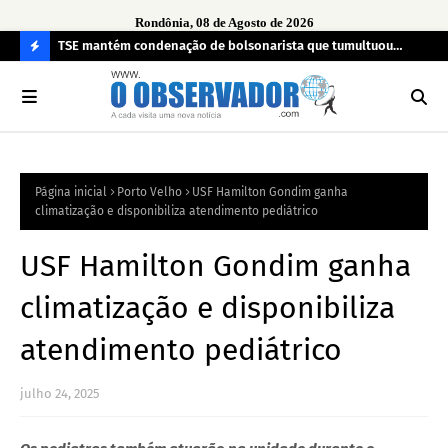
Rondônia, 08 de Agosto de 2026
TSE mantém condenação de bolsonarista que tumultuou
Fim
a
seção eleitoral em 2022
can
C
O
N
FI
Página inicial
Porto Velho
USF Hamilton Gondim ganha
R
climatização e disponibiliza atendimento pediátrico
A
USF Hamilton Gondim ganha
climatização e disponibiliza
atendimento pediátrico
julho 24, 2025