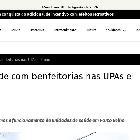
Rondônia, 08 de Agosto de 2026
 conquista do adicional de incentivo com efeitos retroativos
a
Polícia
Destaques
Entretenimento
Cultura
Novidades
Es
benfeitorias nas UPAs e Samu
de com benfeitorias nas UPAs e
sumos e funcionamento de unidades de saúde em Porto Velho