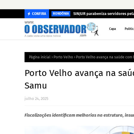
SINJUR parabeniza servidores pela
CONFIRA
RONDÔNIA
Capa
Polític
Página inicial
Porto Velho
Porto Velho avança na saúde com 
Porto Velho avança na saú
Samu
julho 24, 2025
Fiscalizações identificam melhorias na estrutura, in