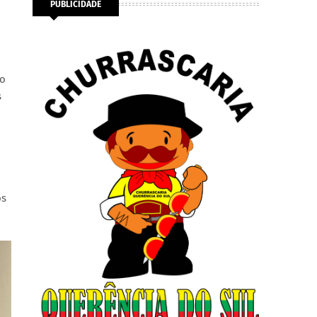
PUBLICIDADE
ão
s
os