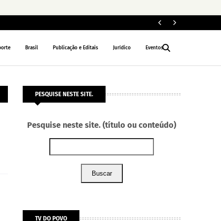
ELEIÇÕES 2026
porte
Brasil
Publicação e Editais
Jurídico
Eventos
PESQUISE NESTE SITE.
Pesquise neste site. (título ou conteúdo)
Buscar
TV DO POVO