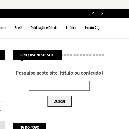
Fe
POLÍTICA
porte
Brasil
Publicação e Editais
Jurídico
Eventos
PESQUISE NESTE SITE.
Pesquise neste site. (título ou conteúdo)
Buscar
o
TV DO POVO