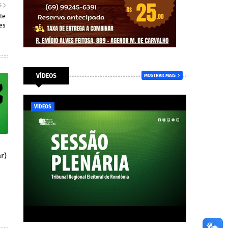
S
te
es
VÍDEOS
MOSTRAR MAIS
VÍDEOS
r)