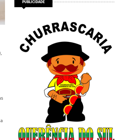
PUBLICIDADE
,
as
na