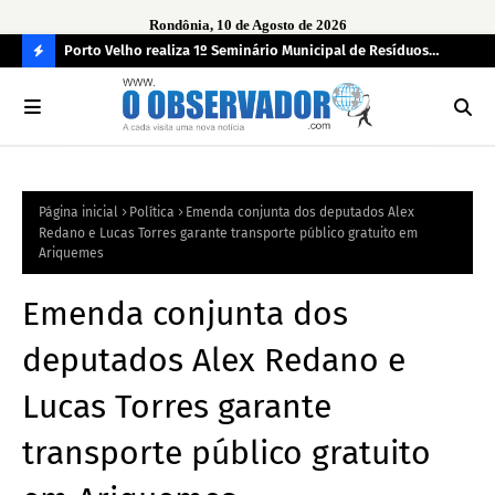
Rondônia, 10 de Agosto de 2026
zação
Porto Velho realiza 1º Seminário Municipal de Resíduos
2ª 
Sólidos no dia 14 de agosto
jus
C
O
N
FI
Página inicial
Política
Emenda conjunta dos deputados Alex
R
Redano e Lucas Torres garante transporte público gratuito em
A
Ariquemes
Emenda conjunta dos
deputados Alex Redano e
Lucas Torres garante
transporte público gratuito