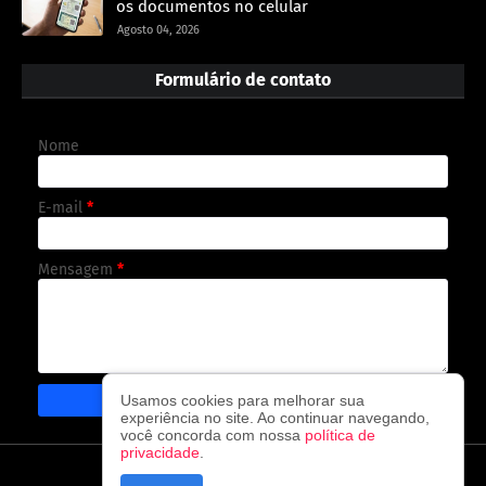
os documentos no celular
Agosto 04, 2026
Formulário de contato
Nome
E-mail
*
Mensagem
*
Usamos cookies para melhorar sua
experiência no site. Ao continuar navegando,
você concorda com nossa
política de
privacidade
.
CAPA
CONTATO
POLÍTICA DE PRIVACIDADE