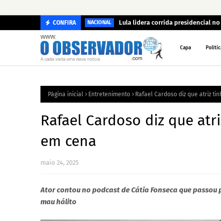
Lula lidera corrida presidencial n
CONFIRA
NACIONAL
Capa
Polític
Página inicial
Entretenimento
Rafael Cardoso diz que atriz ti
Rafael Cardoso diz que atr
em cena
maio 24, 2025
Ator contou no podcast de Cátia Fonseca que passou
mau hálito