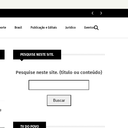
Le
NACIONAL
porte
Brasil
Publicação e Editais
Jurídico
Eventos
PESQUISE NESTE SITE.
Pesquise neste site. (título ou conteúdo)
Buscar
a
TV DO POVO