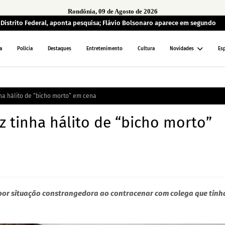
Rondônia, 09 de Agosto de 2026
o Distrito Federal, aponta pesquisa; Flávio Bolsonaro aparece em segundo
a
Polícia
Destaques
Entretenimento
Cultura
Novidades
Es
nha hálito de “bicho morto” em cena
iz tinha hálito de “bicho morto”
 por situação constrangedora ao contracenar com colega que tinh