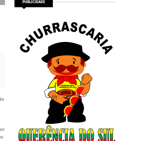
PUBLICIDADE
ão
por
os