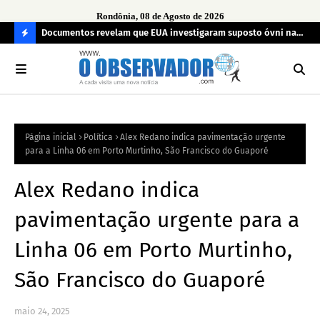
Rondônia, 08 de Agosto de 2026
cional de
Documentos revelam que EUA investigaram suposto óvni na
For
Bahia em 1963
pel
C
O
N
FI
Página inicial
Política
Alex Redano indica pavimentação urgente
R
para a Linha 06 em Porto Murtinho, São Francisco do Guaporé
A
Alex Redano indica
pavimentação urgente para a
Linha 06 em Porto Murtinho,
São Francisco do Guaporé
maio 24, 2025