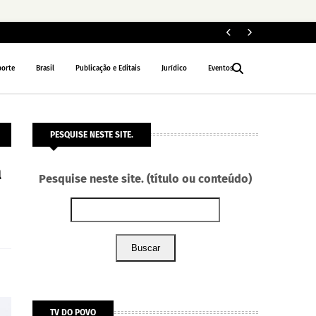
Segun
GERAL
porte
Brasil
Publicação e Editais
Jurídico
Eventos
PESQUISE NESTE SITE.
a
Pesquise neste site. (título ou conteúdo)
Buscar
TV DO POVO