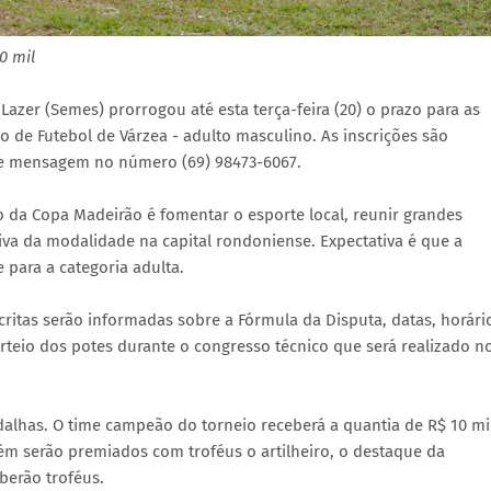
0 mil
Lazer (Semes) prorrogou até esta terça-feira (20) o prazo para as
 de Futebol de Várzea - adulto masculino. As inscrições são
s de mensagem no número (69) 98473-6067.
 da Copa Madeirão é fomentar o esporte local, reunir grandes
iva da modalidade na capital rondoniense. Expectativa é que a
para a categoria adulta.
ritas serão informadas sobre a Fórmula da Disputa, datas, horári
rteio dos potes durante o congresso técnico que será realizado n
alhas. O time campeão do torneio receberá a quantia de R$ 10 mil
ém serão premiados com troféus o artilheiro, o destaque da
berão troféus.