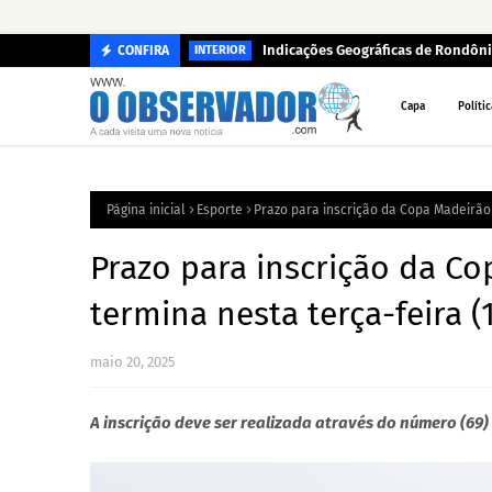
Indicações Geográficas de Rondôni
CONFIRA
INTERIOR
Capa
Polític
Página inicial
Esporte
Prazo para inscrição da Copa Madeirão 
Prazo para inscrição da C
termina nesta terça-feira (
maio 20, 2025
A inscrição deve ser realizada através do número (69