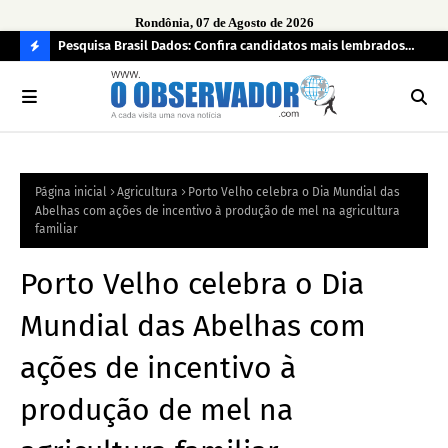
Rondônia, 07 de Agosto de 2026
 pendência
Pesquisa Brasil Dados: Confira candidatos mais lembrados
PL 
pelo eleitorado de Rondônia para deputado estadual
com
C
O
N
FI
Página inicial
Agricultura
Porto Velho celebra o Dia Mundial das
R
Abelhas com ações de incentivo à produção de mel na agricultura
A
familiar
Porto Velho celebra o Dia
Mundial das Abelhas com
ações de incentivo à
produção de mel na