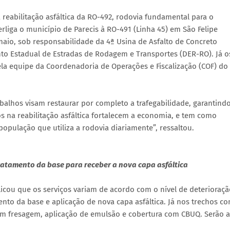
reabilitação asfáltica da RO-492, rodovia fundamental para o
rliga o município de Parecis à RO-491 (Linha 45) em São Felipe
maio, sob responsabilidade da 4ª Usina de Asfalto de Concreto
 Estadual de Estradas de Rodagem e Transportes (DER-RO). Já o
la equipe da Coordenadoria de Operações e Fiscalização (COF) do
alhos visam restaurar por completo a trafegabilidade, garantind
tos na reabilitação asfáltica fortalecem a economia, e tem como
população que utiliza a rodovia diariamente”, ressaltou.
ratamento da base para receber a nova capa asfáltica
licou que os serviços variam de acordo com o nível de deterioraç
mento da base e aplicação de nova capa asfáltica. Já nos trechos c
 fresagem, aplicação de emulsão e cobertura com CBUQ. Serão 