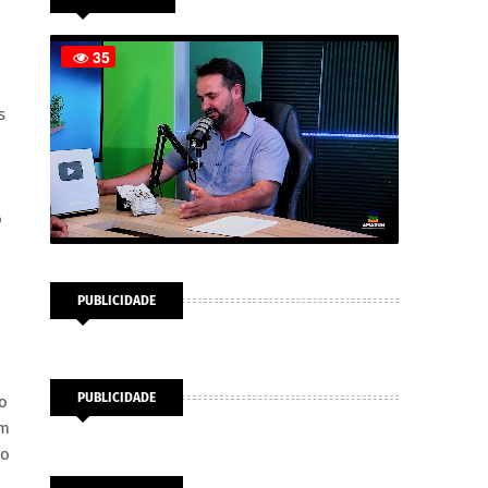
s
o
PUBLICIDADE
PUBLICIDADE
ão
om
ao