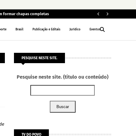
em formar chapas completas
Car
POLÍCIA
porte
Brasil
Publicação e Editais
Jurídico
Eventos
PESQUISE NESTE SITE.
Pesquise neste site. (título ou conteúdo)
Buscar
 de
TV DO POVO