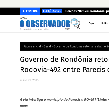
Eleições 2026 em Rondônia: p
CONFIRA
ELEIÇÕES 2026
Capa
Polític
Página inicial
Geral
Governo de Rondônia retoma reabilitação
Governo de Rondônia retom
Rodovia-492 entre Parecis 
maio 21, 2025
A via interliga o município de Parecis à RO-491 (Linha
maio