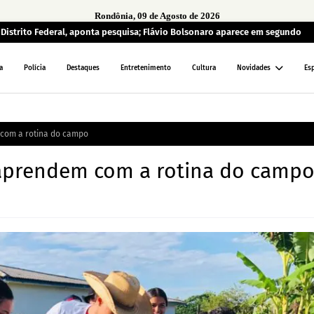
Rondônia, 09 de Agosto de 2026
o Distrito Federal, aponta pesquisa; Flávio Bolsonaro aparece em segundo
a
Polícia
Destaques
Entretenimento
Cultura
Novidades
Es
com a rotina do campo
 aprendem com a rotina do camp