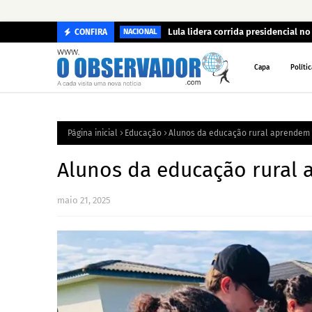
Lula lidera corrida presidencial n
CONFIRA
NACIONAL
Capa
Polític
Página inicial
Educação
Alunos da educação rural aprendem 
Alunos da educação rural
maio 21, 2025