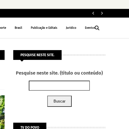
Le
NACIONAL
porte
Brasil
Publicação e Editais
Jurídico
Eventos
PESQUISE NESTE SITE.
o
Pesquise neste site. (título ou conteúdo)
Buscar
TV DO POVO