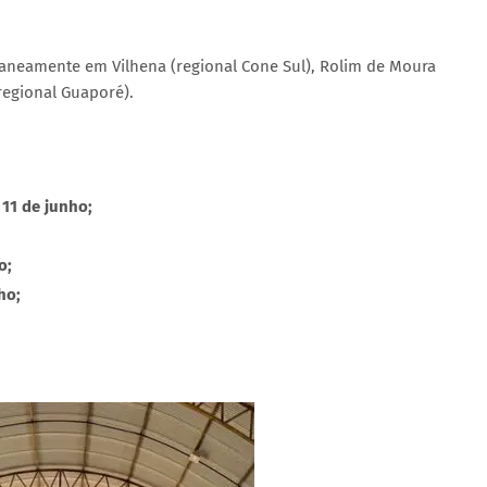
taneamente em Vilhena (regional Cone Sul), Rolim de Moura
regional Guaporé).
 11 de junho;
o;
ho;