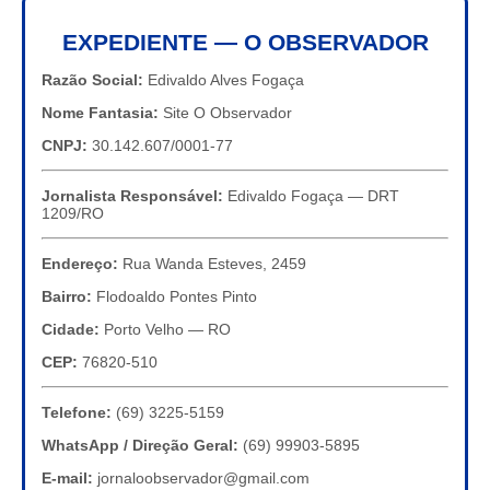
EXPEDIENTE — O OBSERVADOR
Razão Social:
Edivaldo Alves Fogaça
Nome Fantasia:
Site O Observador
CNPJ:
30.142.607/0001-77
Jornalista Responsável:
Edivaldo Fogaça — DRT
1209/RO
Endereço:
Rua Wanda Esteves, 2459
Bairro:
Flodoaldo Pontes Pinto
Cidade:
Porto Velho — RO
CEP:
76820-510
Telefone:
(69) 3225-5159
WhatsApp / Direção Geral:
(69) 99903-5895
E-mail:
jornaloobservador@gmail.com