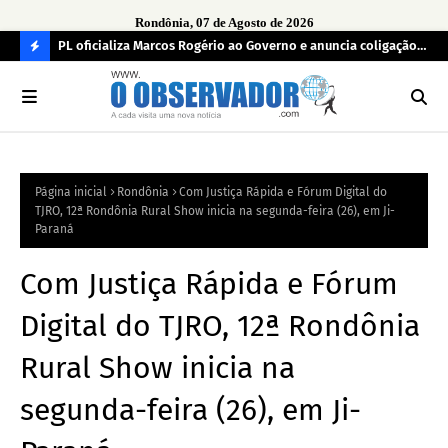
Rondônia, 07 de Agosto de 2026
r
PL oficializa Marcos Rogério ao Governo e anuncia coligação
MDB
as já
com cinco partidos em Rondônia
con
C
O
N
FI
Página inicial
Rondônia
Com Justiça Rápida e Fórum Digital do
R
TJRO, 12ª Rondônia Rural Show inicia na segunda-feira (26), em Ji-
A
Paraná
Com Justiça Rápida e Fórum
Digital do TJRO, 12ª Rondônia
Rural Show inicia na
segunda-feira (26), em Ji-