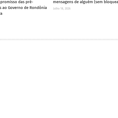
promisso das pré-
mensagens de alguém (sem bloquea
s ao Governo de Rondônia
Julho 18, 2026
ra