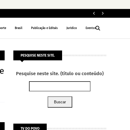
ELEIÇÕES 2026
porte
Brasil
Publicação e Editais
Jurídico
Eventos
PESQUISE NESTE SITE.
e
Pesquise neste site. (título ou conteúdo)
Buscar
TV DO POVO