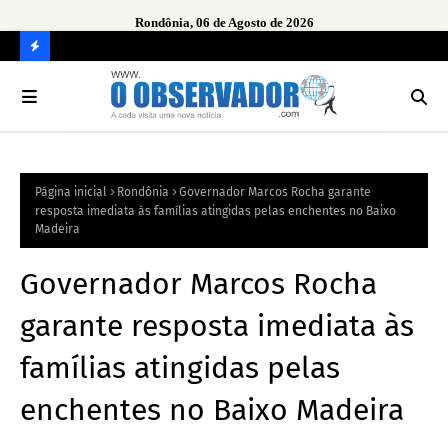
Rondônia, 06 de Agosto de 2026
urante
Ope
em 
C
O
N
FI
Página inicial
Rondônia
Governador Marcos Rocha garante
R
resposta imediata às famílias atingidas pelas enchentes no Baixo
A
Madeira
Governador Marcos Rocha
garante resposta imediata às
famílias atingidas pelas
enchentes no Baixo Madeira