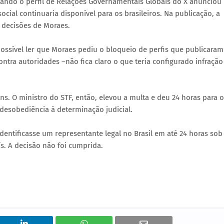
uando o perfil de Relações Governamentais Globais do X anunciou
social continuaria disponível para os brasileiros. Na publicação, a
 decisões de Moraes.
ossível ler que Moraes pediu o bloqueio de perfis que publicaram
tra autoridades –não fica claro o que teria configurado infração
. O ministro do STF, então, elevou a multa e deu 24 horas para o
desobediência à determinação judicial.
entificasse um representante legal no Brasil em até 24 horas sob
. A decisão não foi cumprida.