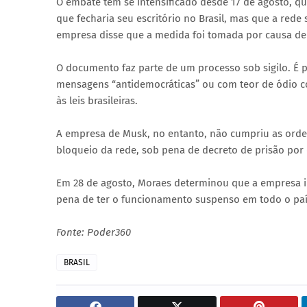
O embate tem se intensificado desde 17 de agosto, q
que fecharia seu escritório no Brasil, mas que a rede 
empresa disse que a medida foi tomada por causa de
O documento faz parte de um processo sob sigilo. É p
mensagens “antidemocráticas” ou com teor de ódio con
às leis brasileiras.
A empresa de Musk, no entanto, não cumpriu as ordens
bloqueio da rede, sob pena de decreto de prisão por 
Em 28 de agosto, Moraes determinou que a empresa id
pena de ter o funcionamento suspenso em todo o país
Fonte: Poder360
BRASIL