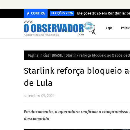
Eleições 2026 em Rondônia: p
CONFIRA
ELEIÇÕES 2026
Capa
Polític
Página inicial
BRASIL
Starlink reforça bloqueio ao X após dec
Starlink reforça bloqueio 
de Lula
setembro 09, 2024
Em documento, a operadora reafirma o compromisso com
descumprida