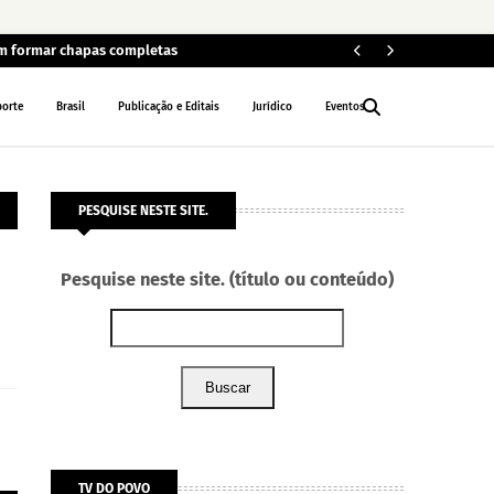
em formar chapas completas
Car
POLÍCIA
porte
Brasil
Publicação e Editais
Jurídico
Eventos
PESQUISE NESTE SITE.
Pesquise neste site. (título ou conteúdo)
Buscar
TV DO POVO