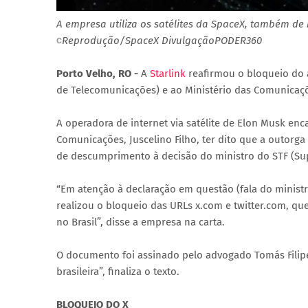
A empresa utiliza os satélites da SpaceX, também de 
Reprodução/SpaceX DivulgaçãoPODER360
Porto Velho, RO -
A
Starlink
reafirmou o bloqueio do a
de Telecomunicaçōes) e ao Ministério das Comunicaçōes
A operadora de internet via satélite de Elon Musk e
Comunicações, Juscelino Filho, ter dito que a outorg
de descumprimento à decisão do ministro do STF (Su
“Em atenção à declaração em questão (fala do minist
realizou o bloqueio das URLs x.com e twitter.com, qu
no Brasil”, disse a empresa na carta.
O documento foi assinado pelo advogado Tomás Filipe 
brasileira”, finaliza o texto.
BLOQUEIO DO X