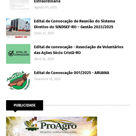
Extraordinária
Agosto 01, 2025
Edital de Convocação de Reunião do Sistema
Diretivo do SINDSEF-RO – Gestão 2023/2025
Julho 22, 2025
Edital de convocação - Associação de Voluntários
das Ações Sócio Cristã-RO
Abril 24, 2025
Edital de Convocação 001/2025 - ARUANA
Fevereiro 18, 2025
PUBLICIDADE