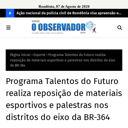
Rondônia, 07 de Agosto de 2026
aturas ao
Ação nacional da polícia civil de Rondônia visa apreensão e
MPF
devolução de celulares roubados
reg
C
O
N
FI
Página inicial
Esporte
Programa Talentos do Futuro realiza
R
reposição de materiais esportivos e palestras nos distritos do eixo
A
da BR-364
Programa Talentos do Futuro
realiza reposição de materiais
esportivos e palestras nos
distritos do eixo da BR-364