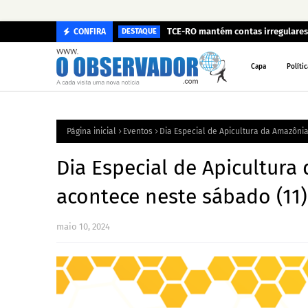
TCE-RO mantém contas irregulares 
CONFIRA
DESTAQUE
Capa
Polític
Página inicial
Eventos
Dia Especial de Apicultura da Amazônia
Dia Especial de Apicultura
acontece neste sábado (11)
maio 10, 2024