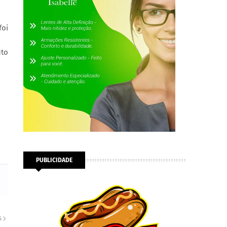
foi
uto
PUBLICIDADE
S