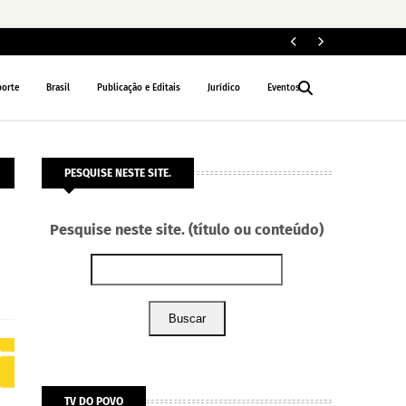
Fe
POLÍTICA
porte
Brasil
Publicação e Editais
Jurídico
Eventos
PESQUISE NESTE SITE.
Pesquise neste site. (título ou conteúdo)
Buscar
TV DO POVO