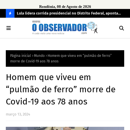
Rondônia, 08 de Agosto de 2026
tuou
Lula lidera corrida presidencial no Distrito Federal, aponta
Lei
pesquisa; Flávio Bolsonaro aparece em segundo
Kok
C
O
N
FI
Página inicial
Mundo
Homem que viveu em “pulmão de ferro”
R
morre de Covid-19 aos 78 anos
A
Homem que viveu em
“pulmão de ferro” morre de
Covid-19 aos 78 anos
março 13, 2024