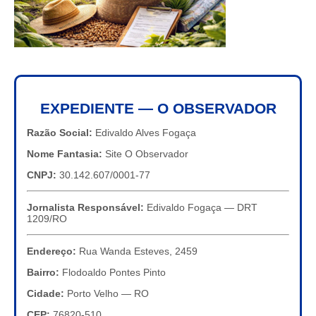
EXPEDIENTE — O OBSERVADOR
Razão Social:
Edivaldo Alves Fogaça
Nome Fantasia:
Site O Observador
CNPJ:
30.142.607/0001-77
Jornalista Responsável:
Edivaldo Fogaça — DRT
1209/RO
Endereço:
Rua Wanda Esteves, 2459
Bairro:
Flodoaldo Pontes Pinto
Cidade:
Porto Velho — RO
CEP:
76820-510