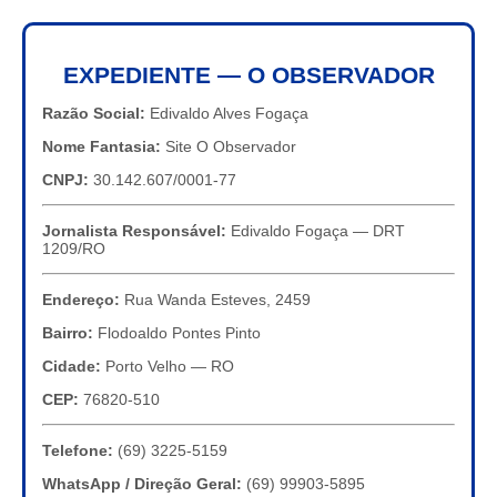
EXPEDIENTE — O OBSERVADOR
Razão Social:
Edivaldo Alves Fogaça
Nome Fantasia:
Site O Observador
CNPJ:
30.142.607/0001-77
Jornalista Responsável:
Edivaldo Fogaça — DRT
1209/RO
Endereço:
Rua Wanda Esteves, 2459
Bairro:
Flodoaldo Pontes Pinto
Cidade:
Porto Velho — RO
CEP:
76820-510
Telefone:
(69) 3225-5159
WhatsApp / Direção Geral:
(69) 99903-5895