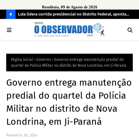
Rondônia, 09 de Agosto de 2026
tuou
Lula lidera corrida presidencial no Distrito Federal, aponta
Lei
pesquisa; Flávio Bolsonaro aparece em segundo
Kok
C
O
N
FI
Página inicial
Governo
Governo entrega manutenção predial do
R
quartel da Polícia Militar no distrito de Nova Londrina, em Ji-Paraná
A
Governo entrega manutenção
predial do quartel da Polícia
Militar no distrito de Nova
Londrina, em Ji-Paraná
fevereiro 16, 2024