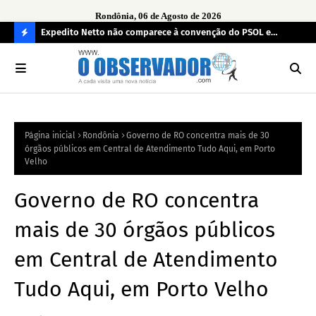
Rondônia, 06 de Agosto de 2026
 ilícitos
Expedito Netto não comparece à convenção do PSOL e
TCE
ausência gera desconforto durante oficialização de vice em
mul
C
Porto Velho
O
N
FI
Página inicial
Rondônia
Governo de RO concentra mais de 30
R
órgãos públicos em Central de Atendimento Tudo Aqui, em Porto
A
Velho
Governo de RO concentra
mais de 30 órgãos públicos
em Central de Atendimento
Tudo Aqui, em Porto Velho