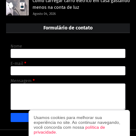
Como carregar carro elétrico em casa gastando
menos na conta de luz
Agosto 04, 2026
Formulário de contato
Nome
E-mail
*
Mensagem
*
Usamos cookies para melhorar sua
experiência no site. Ao continuar navegando,
você concorda com nossa
política de
privacidade
.