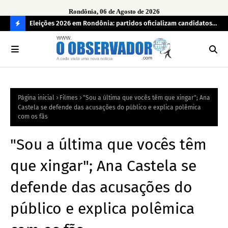
Rondônia, 06 de Agosto de 2026
grama
Eleições 2026 em Rondônia: partidos oficializam candidatos a
Car
deputado estadual, partidos não conseguem formar chapas
apr
C
completas
O
N
FI
Página inicial
Filmes
"Sou a última que vocês têm que xingar"; Ana
R
Castela se defende das acusações do público e explica polêmica
A
com os fãs
"Sou a última que vocês têm
que xingar"; Ana Castela se
defende das acusações do
público e explica polêmica