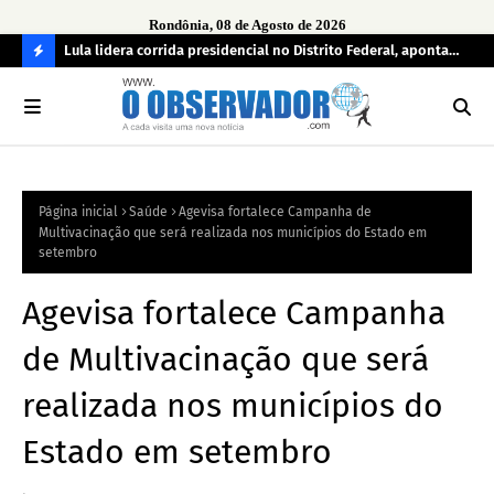
Rondônia, 08 de Agosto de 2026
tuou
Lula lidera corrida presidencial no Distrito Federal, aponta
Lei
pesquisa; Flávio Bolsonaro aparece em segundo
Kok
C
O
N
FI
Página inicial
Saúde
Agevisa fortalece Campanha de
R
Multivacinação que será realizada nos municípios do Estado em
A
setembro
Agevisa fortalece Campanha
de Multivacinação que será
realizada nos municípios do
Estado em setembro