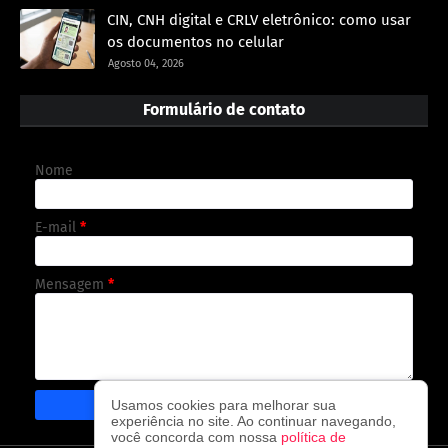
CIN, CNH digital e CRLV eletrônico: como usar
os documentos no celular
Agosto 04, 2026
Formulário de contato
Nome
E-mail
*
Mensagem
*
Usamos cookies para melhorar sua
experiência no site. Ao continuar navegando,
você concorda com nossa
política de