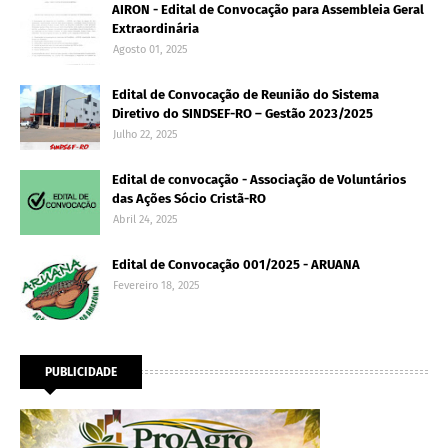
AIRON - Edital de Convocação para Assembleia Geral
Extraordinária
Agosto 01, 2025
Edital de Convocação de Reunião do Sistema
Diretivo do SINDSEF-RO – Gestão 2023/2025
Julho 22, 2025
Edital de convocação - Associação de Voluntários
das Ações Sócio Cristã-RO
Abril 24, 2025
Edital de Convocação 001/2025 - ARUANA
Fevereiro 18, 2025
PUBLICIDADE