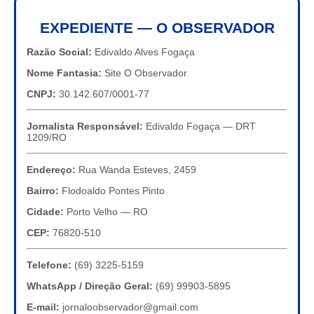
EXPEDIENTE — O OBSERVADOR
Razão Social:
Edivaldo Alves Fogaça
Nome Fantasia:
Site O Observador
CNPJ:
30.142.607/0001-77
Jornalista Responsável:
Edivaldo Fogaça — DRT
1209/RO
Endereço:
Rua Wanda Esteves, 2459
Bairro:
Flodoaldo Pontes Pinto
Cidade:
Porto Velho — RO
CEP:
76820-510
Telefone:
(69) 3225-5159
WhatsApp / Direção Geral:
(69) 99903-5895
E-mail:
jornaloobservador@gmail.com