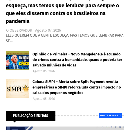
esqueça, mas temos que lembrar para sempre o
que eles disseram contra os brasileiros na
pandemia
O OBSERVADOR
Agosto 07, 2026
ELES QUEREM QUE A GENTE ESQUEÇA, MAS TEMOS QUE LEMBRAR PARA
SE…
Opinião de Primeira - Novo Mengele? ele é acusado
de crimes contra a humanidade, quando poderia ter
salvado milhões de vidas
Agosto 05, 2026
Coluna SIMPI – Alerta sobre Split Payment revolta
empresários e SIMPI reforça luta contra impacto no
caixa dos pequenos negócios
Agosto 05, 2026
PUBLICAÇÃO E EDITAIS
MOSTRAR MAIS