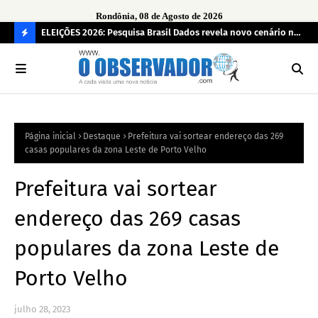
Rondônia, 08 de Agosto de 2026
eúne mais
ELEIÇÕES 2026: Pesquisa Brasil Dados revela novo cenário na
Sam
disputa pelo Governo de Rondônia
des
C
O
N
FI
Página inicial
Destaque
Prefeitura vai sortear endereço das 269
R
casas populares da zona Leste de Porto Velho
A
Prefeitura vai sortear
endereço das 269 casas
populares da zona Leste de
Porto Velho
julho 28, 2023