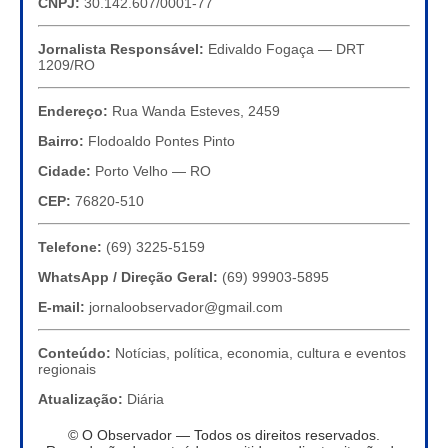
CNPJ:
30.142.607/0001-77
Jornalista Responsável:
Edivaldo Fogaça — DRT
1209/RO
Endereço:
Rua Wanda Esteves, 2459
Bairro:
Flodoaldo Pontes Pinto
Cidade:
Porto Velho — RO
CEP:
76820-510
Telefone:
(69) 3225-5159
WhatsApp / Direção Geral:
(69) 99903-5895
E-mail:
jornaloobservador@gmail.com
Conteúdo:
Notícias, política, economia, cultura e eventos
regionais
Atualização:
Diária
© O Observador — Todos os direitos reservados.