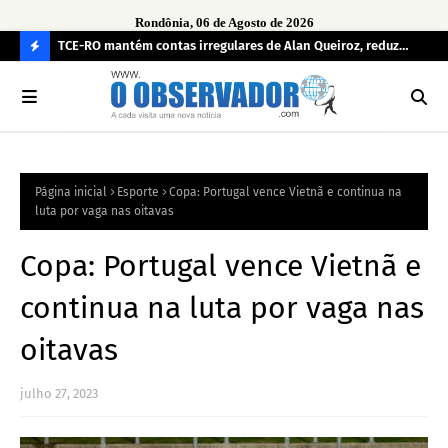
Rondônia, 06 de Agosto de 2026
e
TCE-RO mantém contas irregulares de Alan Queiroz, reduz
Fe
multa e caso pode gerar Inelegibilidade
Ron
C
O
N
FI
Página inicial
Esporte
Copa: Portugal vence Vietnã e continua na
R
luta por vaga nas oitavas
A
Copa: Portugal vence Vietnã e
continua na luta por vaga nas
oitavas
julho 27, 2023