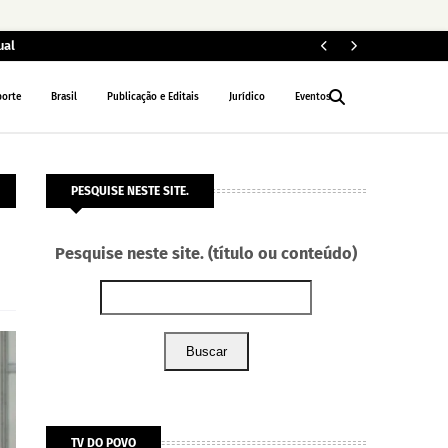
ual
ARTIGO E COL
porte
Brasil
Publicação e Editais
Jurídico
Eventos
PESQUISE NESTE SITE.
Pesquise neste site. (título ou conteúdo)
Buscar
TV DO POVO