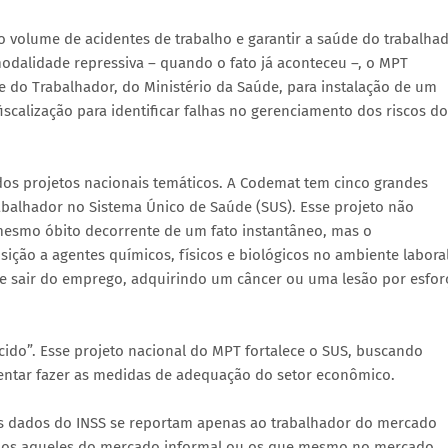
o volume de acidentes de trabalho e garantir a saúde do trabalha
modalidade repressiva – quando o fato já aconteceu –, o MPT
e do Trabalhador, do Ministério da Saúde, para instalação de um
fiscalização para identificar falhas no gerenciamento dos riscos do
dos projetos nacionais temáticos. A Codemat tem cinco grandes
abalhador no Sistema Único de Saúde (SUS). Esse projeto não
 mesmo óbito decorrente de um fato instantâneo, mas o
ição a agentes químicos, físicos e biológicos no ambiente labora
de sair do emprego, adquirindo um câncer ou uma lesão por esfor
ido”. Esse projeto nacional do MPT fortalece o SUS, buscando
 tentar fazer as medidas de adequação do setor econômico.
s dados do INSS se reportam apenas ao trabalhador do mercado
am os aqueles do mercado informal ou os que mesmo no mercado