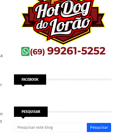
 a
FACEBOOK
r
PESQUISAR
er
o