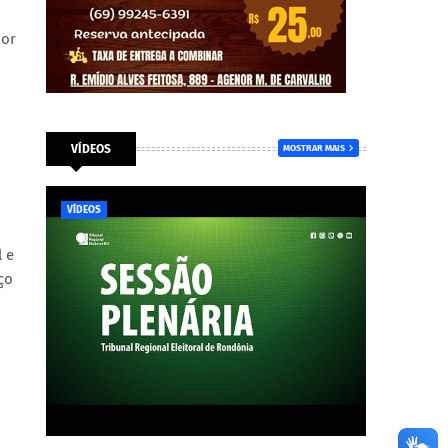
dor
VÍDEOS
MOSTRAR MAIS
VÍDEOS
l e
ço