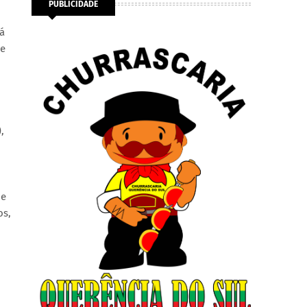
PUBLICIDADE
Já
se
,
de
os,