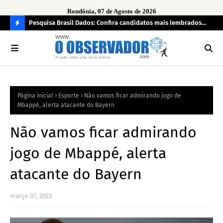
Rondônia, 07 de Agosto de 2026
 pendência
Pesquisa Brasil Dados: Confira candidatos mais lembrados
PL 
pelo eleitorado de Rondônia para deputado estadual
com
C
O
N
FI
Página inicial
Esporte
Não vamos ficar admirando jogo de
R
Mbappé, alerta atacante do Bayern
A
Não vamos ficar admirando
jogo de Mbappé, alerta
atacante do Bayern
março 07, 2023