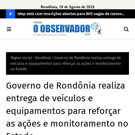
Rondônia, 10 de Agosto de 2026
uos
Idep está com inscrições abertas para 800 vagas de cursos
Pra
técnicos em Porto Velho
des
C
O
N
FI
Página inicial
Rondônia
Governo de Rondônia realiza entrega de
R
veículos e equipamentos para reforçar as ações e monitoramento
A
no Estado
Governo de Rondônia realiza
entrega de veículos e
equipamentos para reforçar
as ações e monitoramento no