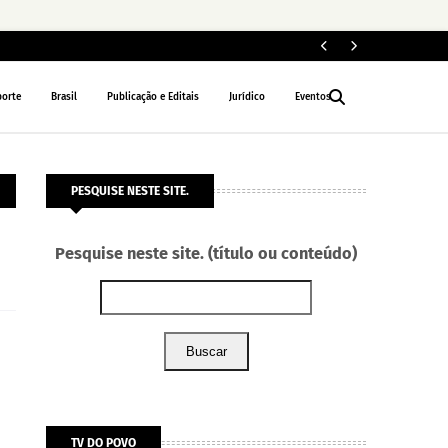
Fi
NACIONAL
porte
Brasil
Publicação e Editais
Jurídico
Eventos
PESQUISE NESTE SITE.
Pesquise neste site. (título ou conteúdo)
Buscar
TV DO POVO