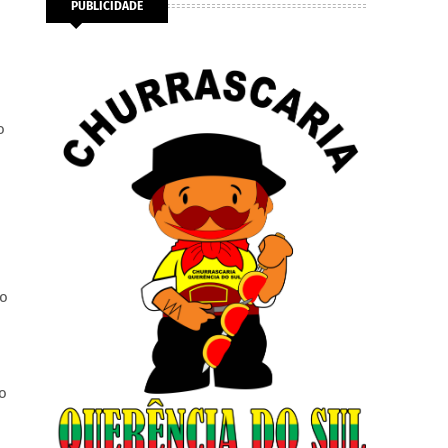
PUBLICIDADE
o
do
do