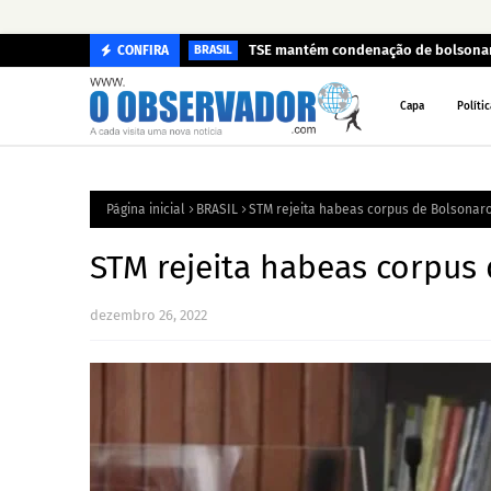
TSE mantém condenação de bolsonari
CONFIRA
BRASIL
Capa
Polític
Página inicial
BRASIL
STM rejeita habeas corpus de Bolsonar
STM rejeita habeas corpus
dezembro 26, 2022