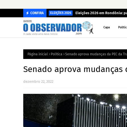
Eleições 2026 em Rondônia: p
CONFIRA
ELEIÇÕES 2026
Capa
Polític
Página inicial
Política
Senado aprova mudanças da PEC da Tr
Senado aprova mudanças d
dezembro 22, 2022