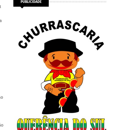
PUBLICIDADE
3
a
ão
ão