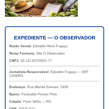
EXPEDIENTE — O OBSERVADOR
Razão Social:
Edivaldo Alves Fogaça
Nome Fantasia:
Site O Observador
CNPJ:
30.142.607/0001-77
Jornalista Responsável:
Edivaldo Fogaça — DRT
1209/RO
Endereço:
Rua Wanda Esteves, 2459
Bairro:
Flodoaldo Pontes Pinto
Cidade:
Porto Velho — RO
CEP:
76820-510