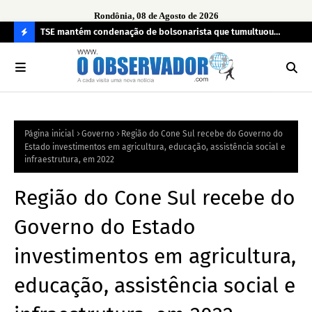
Rondônia, 08 de Agosto de 2026
TSE mantém condenação de bolsonarista que tumultuou
Fim
a
seção eleitoral em 2022
can
C
O
N
FI
Página inicial
Governo
Região do Cone Sul recebe do Governo do
R
Estado investimentos em agricultura, educação, assistência social e
A
infraestrutura, em 2022
Região do Cone Sul recebe do
Governo do Estado
investimentos em agricultura,
educação, assistência social e