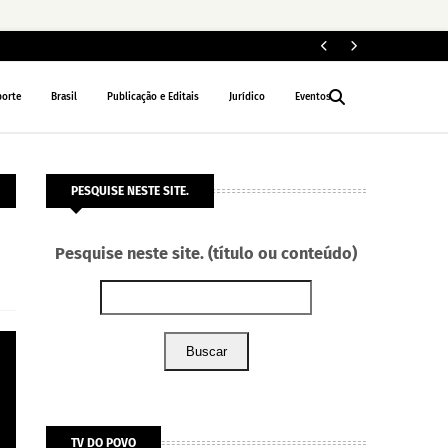
Le
NACIONAL
porte
Brasil
Publicação e Editais
Jurídico
Eventos
PESQUISE NESTE SITE.
Pesquise neste site. (título ou conteúdo)
Buscar
TV DO POVO