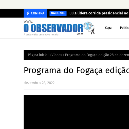
Lula lidera corrida presidencial n
CONFIRA
NACIONAL
Capa
Polític
Página inicial
Vídeos
Programa do Fogaça edição 28 de deze
Programa do Fogaça ediçã
dezembro 28, 2022