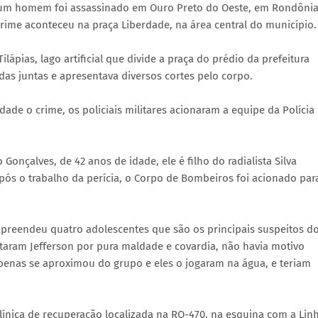
 um homem foi assassinado em Ouro Preto do Oeste, em Rondônia
crime aconteceu na praça Liberdade, na área central do município.
ias, lago artificial que divide a praça do prédio da prefeitura
as juntas e apresentava diversos cortes pelo corpo.
idade o crime, os policiais militares acionaram a equipe da Polícia
 Gonçalves, de 42 anos de idade, ele é filho do radialista Silva
pós o trabalho da perícia, o Corpo de Bombeiros foi acionado par
 apreendeu quatro adolescentes que são os principais suspeitos d
taram Jefferson por pura maldade e covardia, não havia motivo
enas se aproximou do grupo e eles o jogaram na água, e teriam
línica de recuperação localizada na RO-470, na esquina com a Lin