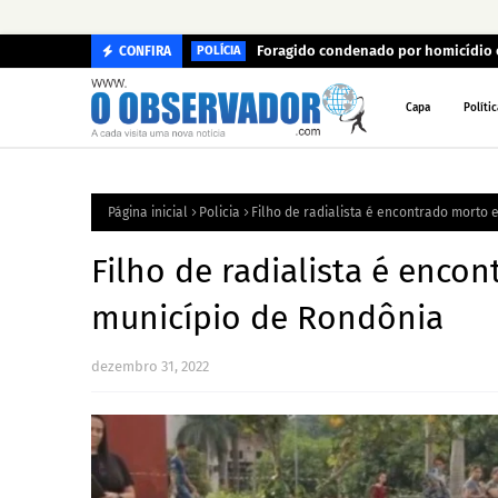
Foragido condenado por homicídio 
CONFIRA
POLÍCIA
Capa
Polític
Página inicial
Policia
Filho de radialista é encontrado morto
Filho de radialista é enc
município de Rondônia
dezembro 31, 2022