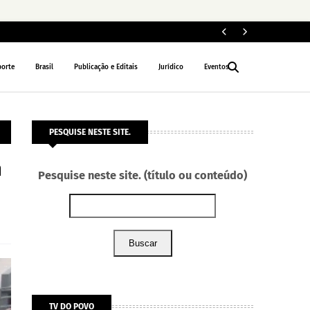
PORTO VELHO
porte
Brasil
Publicação e Editais
Jurídico
Eventos
PESQUISE NESTE SITE.
m
Pesquise neste site. (título ou conteúdo)
Buscar
TV DO POVO