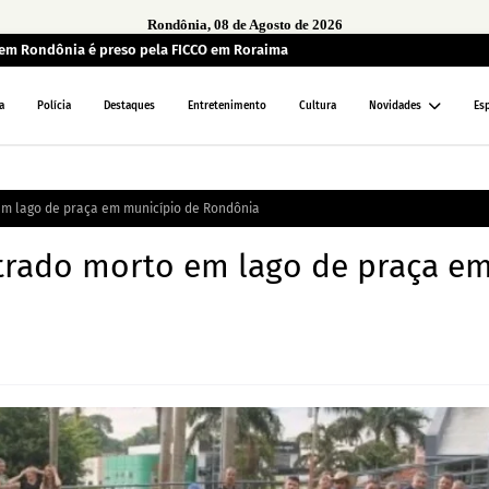
Rondônia, 08 de Agosto de 2026
em Rondônia é preso pela FICCO em Roraima
a
Polícia
Destaques
Entretenimento
Cultura
Novidades
Es
 em lago de praça em município de Rondônia
ontrado morto em lago de praça e