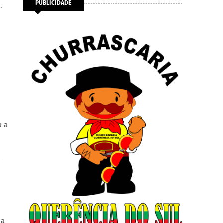
PUBLICIDADE
.
a a
o
ha